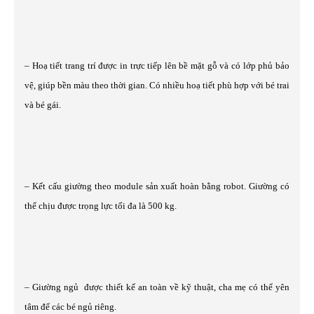
– Hoạ tiết trang trí được in trực tiếp lên bề mặt gỗ và có lớp phủ bảo
vệ, giúp bền màu theo thời gian. Có nhiều hoạ tiết phù hợp với bé trai
và bé gái.
– Kết cấu giường theo module sản xuất hoàn bằng robot. Giường có
thể chịu được trọng lực tối đa là 500 kg.
– Giường ngủ được thiết kế an toàn về kỹ thuật, cha mẹ có thể yên
tâm để các bé ngủ riêng.