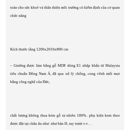
toàn cho sức khoẻ và thân thiện môi trường có kiểm định của cơ quan
chức năng
Kích thước tầng 1200x2010x890 cm
– Giường được làm bằng gỗ MDF dòng E1 nhập khẩu từ Malaysia
tiêu chuẩn Đông Nam Á, đã qua xử lý chống, cong vênh mối mọt
bằng công nghệ của Đức,
chất lượng không thua kém gỗ tự nhiên 100%.. phụ kiện kem theo
được đặt tại châu âu như: như bản lề, ray trượt v.v…